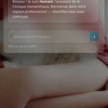
Bonjour ! Je suis
Humani
, l'assistant de la
Clinique Humanimaux. Bienvenue dans votre
espace professionnel — identifiez-vous pour
continuer.
›
Mot de passe oublié ?