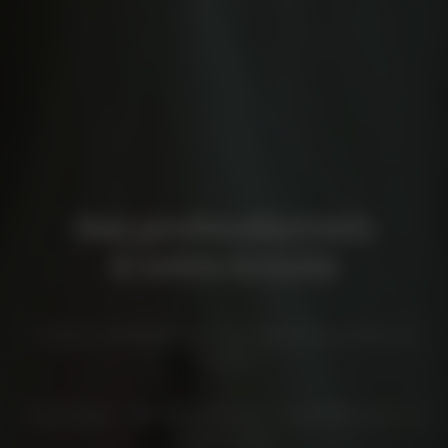
Rendez-vous
disponibles rapidement
Clinique multidisciplinaire avec approche assistée par
l'animal
Psychologue - Psychothérapeute - Psychoéducateur et
Travail Social