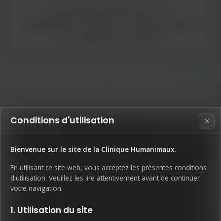
Disponibilités flexibles dans nos 2
emplacements à Québec et en téléconsultation
pour répondre à vos besoins.
Conditions d'utilisation
×
Nos services
Bienvenue sur le site de la Clinique Humanimaux.
Une gamme complète de services en santé
mentale
En utilisant ce site web, vous acceptez les présentes conditions
d'utilisation. Veuillez les lire attentivement avant de continuer
votre navigation.
Psychologie
1. Utilisation du site