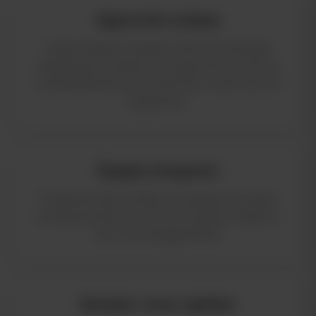
Approche unique
Seule clinique à Québec offrant la thérapie
assistée par l'animal, une approche reconnue
scientifiquement pour favoriser le bien-être et
la guérison.
Équipe d'experts
Professionnels certifiés et membres d'ordres
professionnels reconnus au Québec, dédiés à
votre accompagnement.
Rendez-vous rapides