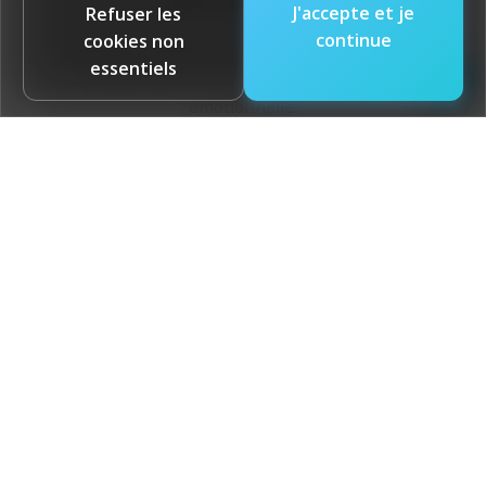
Arts-thérapie
J'accepte et je
Refuser les
continue
cookies non
Expression créative comme outil thérapeutique
+
essentiels
pour favoriser le bien-être et la guérison
émotionnelle.
Zoo-Animation
Visites en centres d'hébergement, écoles et
autres milieux où la présence animale favorise le
bien-être et la détente.