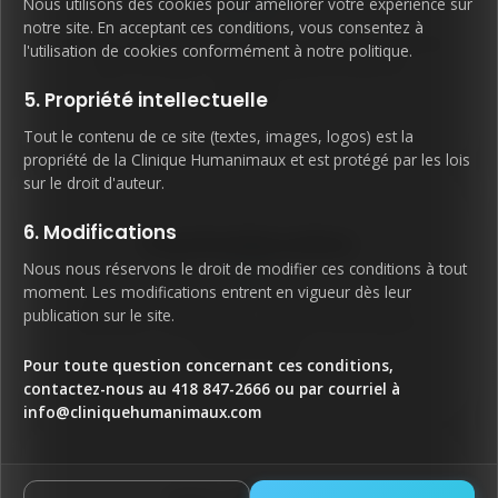
Nous utilisons des cookies pour améliorer votre expérience sur
notre site. En acceptant ces conditions, vous consentez à
Soutien à l'adaptation et aide au bien-être global
l'utilisation de cookies conformément à notre politique.
dans les défis sociaux et personnels du
quotidien.
5. Propriété intellectuelle
Tout le contenu de ce site (textes, images, logos) est la
propriété de la Clinique Humanimaux et est protégé par les lois
sur le droit d'auteur.
6. Modifications
Psychoéducation
Clinique Humanimaux
Nous nous réservons le droit de modifier ces conditions à tout
Clinique Humanimaux
Recrutement
moment. Les modifications entrent en vigueur dès leur
Assistant Clinique
Stratégies concrètes et pratiques pour les
publication sur le site.
difficultés d'adaptation comportementale et
émotionnelle.
Pour toute question concernant ces conditions,
contactez-nous au 418 847-2666 ou par courriel à
info@cliniquehumanimaux.com