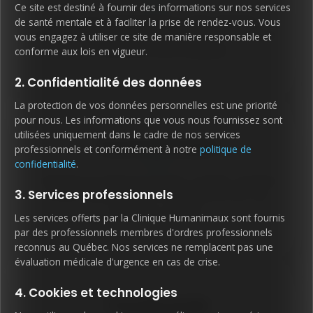
Ce site est destiné à fournir des informations sur nos services
Expert du comportement et des émotions.
de santé mentale et à faciliter la prise de rendez-vous. Vous
Évaluation psychologique complète et traitement
vous engagez à utiliser ce site de manière responsable et
conforme aux lois en vigueur.
des difficultés psychologiques.
2. Confidentialité des données
La protection de vos données personnelles est une priorité
pour nous. Les informations que vous nous fournissez sont
utilisées uniquement dans le cadre de nos services
Psychothérapie
professionnels et conformément à notre
politique de
confidentialité
.
Traitement professionnel des troubles mentaux,
3. Services professionnels
anxiété, dépression et traumatismes par des
approches validées.
Les services offerts par la Clinique Humanimaux sont fournis
par des professionnels membres d'ordres professionnels
reconnus au Québec. Nos services ne remplacent pas une
évaluation médicale d'urgence en cas de crise.
4. Cookies et technologies
Travail social